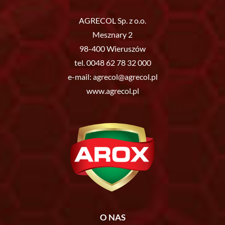
AGRECOL Sp. z o.o.
Mesznary 2
98-400 Wieruszów
tel.
0048 62 78 32 000
e-mail:
agrecol@agrecol.pl
www.agrecol.pl
O NAS