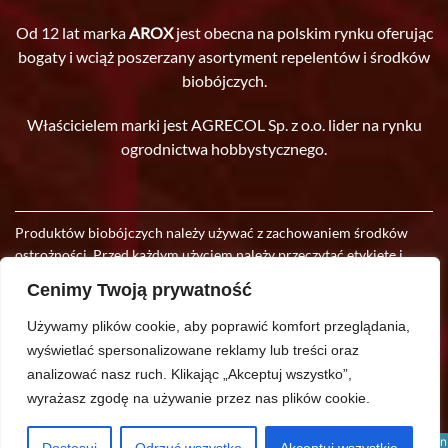
Od 12 lat marka
AROX
jest obecna na polskim rynku oferując
bogaty i wciąż poszerzany asortyment repelentów i środków
biobójczych.
Właścicielem marki jest AGRECOL Sp. z o.o. lider na rynku
ogrodnictwa hobbystycznego.
Produktów biobójczych należy używać z zachowaniem środków
ostrożności. Przed każdym użyciem należy przeczytać etykietę i
informacje dotyczące produktu. Producent zastrzega sobie prawo
Cenimy Twoją prywatność
do wprowadzania w oferowanych produktach zmian, wynikających
z postępu technologicznego.
Używamy plików cookie, aby poprawić komfort przeglądania,
wyświetlać spersonalizowane reklamy lub treści oraz
Copyright © 2021 Wszelkie Prawa Zastrzeżone.
analizować nasz ruch.
Klikając „Akceptuj wszystko”,
wyrażasz zgodę na używanie przez nas plików cookie.
Polityka prywatności
Polityka plików Cookies
This site is registered on
wpml.org
as a development site. Switch to a production