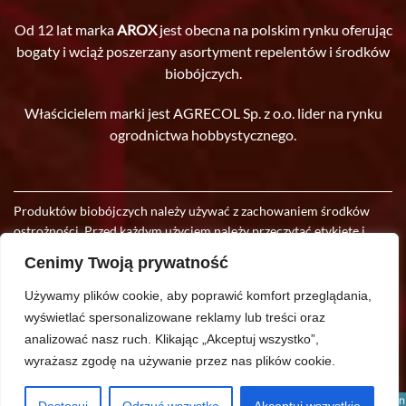
Od 12 lat marka
AROX
jest obecna na polskim rynku oferując
bogaty i wciąż poszerzany asortyment repelentów i środków
biobójczych.
Właścicielem marki jest AGRECOL Sp. z o.o. lider na rynku
ogrodnictwa hobbystycznego.
Produktów biobójczych należy używać z zachowaniem środków
ostrożności. Przed każdym użyciem należy przeczytać etykietę i
informacje dotyczące produktu. Producent zastrzega sobie prawo
Cenimy Twoją prywatność
do wprowadzania w oferowanych produktach zmian, wynikających
z postępu technologicznego.
Używamy plików cookie, aby poprawić komfort przeglądania,
wyświetlać spersonalizowane reklamy lub treści oraz
Copyright © 2021 Wszelkie Prawa Zastrzeżone.
analizować nasz ruch.
Klikając „Akceptuj wszystko”,
wyrażasz zgodę na używanie przez nas plików cookie.
Polityka prywatności
Polityka plików Cookies
This site is registered on
wpml.org
as a development site. Switch to a production