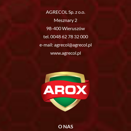
AGRECOL Sp. z o.o.
Mesznary 2
98-400 Wieruszów
tel.
0048 62 78 32 000
e-mail:
agrecol@agrecol.pl
www.agrecol.pl
O NAS