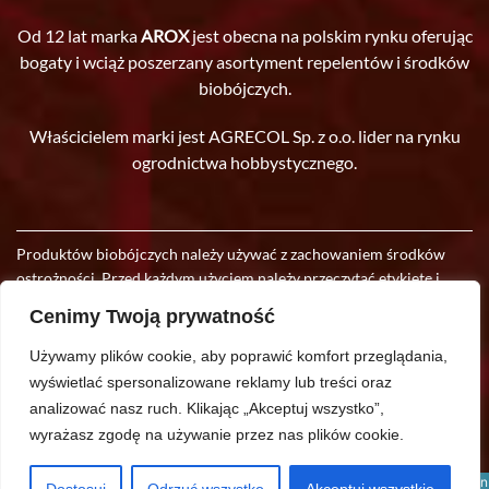
Od 12 lat marka
AROX
jest obecna na polskim rynku oferując
bogaty i wciąż poszerzany asortyment repelentów i środków
biobójczych.
Właścicielem marki jest AGRECOL Sp. z o.o. lider na rynku
ogrodnictwa hobbystycznego.
Produktów biobójczych należy używać z zachowaniem środków
ostrożności. Przed każdym użyciem należy przeczytać etykietę i
informacje dotyczące produktu. Producent zastrzega sobie prawo
Cenimy Twoją prywatność
do wprowadzania w oferowanych produktach zmian, wynikających
z postępu technologicznego.
Używamy plików cookie, aby poprawić komfort przeglądania,
wyświetlać spersonalizowane reklamy lub treści oraz
Copyright © 2021 Wszelkie Prawa Zastrzeżone.
analizować nasz ruch.
Klikając „Akceptuj wszystko”,
wyrażasz zgodę na używanie przez nas plików cookie.
Polityka prywatności
Polityka plików Cookies
This site is registered on
wpml.org
as a development site. Switch to a production