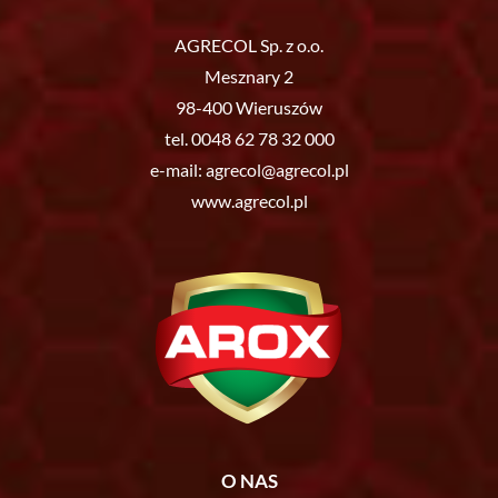
AGRECOL Sp. z o.o.
Mesznary 2
98-400 Wieruszów
tel.
0048 62 78 32 000
e-mail:
agrecol@agrecol.pl
www.agrecol.pl
O NAS